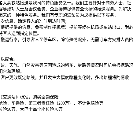
各大高铁站接送是我司的特色服务之一。我们主要针对于商务人士、社
客等成功人士及会议会务、企业接待提供安全快捷的接送服务。为解决
起来的一种特色服务。我们有专职的驾驶员为您提供以下服务：
车次信息，确定客人的准时到达时间；
（根据提供的信息，免费制作接机牌）提前等候在机场或车站出口，耐心
将客人送到指定位置。
人搬运行李，引导客人至停车区，除特殊情况外，无需订车方安排人员陪
予以配合。
事故、天气、自然灾害等原因造成的堵车、封路等情况时司机会根据路况
配合和理解。
于客户更改既定路线，并且发生大幅度路程变化时，多出路程将酌情收
《交通法》标准，购买全额保险
抢险、车损险、第三者责任险（200万）、不计免赔险等
险50万，大巴士每个座位险70万