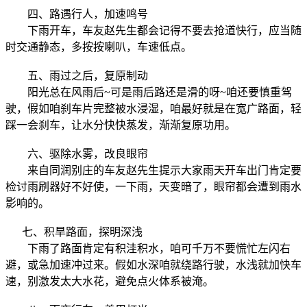
四、路遇行人，加速鸣号
下雨开车，车友赵先生都会记得不要去抢道快行，应当随
时交通静态，多按按喇叭，车速低点。
五、雨过之后，复原制动
阳光总在风雨后~可是雨后路还是滑的呀~咱还要慎重驾
驶，假如咱刹车片完整被水浸湿，咱最好就是在宽广路面，轻
踩一会刹车，让水分快快蒸发，渐渐复原功用。
六、驱除水雾，改良眼帘
来自同润别庄的车友赵先生提示大家雨天开车出门肯定要
检讨雨刷器好不好使，一下雨，天变暗了，眼帘都会遭到雨水
影响的。
七、积旱路面，探明深浅
下雨了路面肯定有积洼积水，咱可千万不要慌忙左闪右
避，或急加速冲过来。假如水深咱就绕路行驶，水浅就加快车
速，别激发太大水花，避免点火体系被淹。