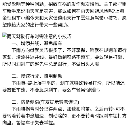
能受影响等种种问题，招致车祸的发作频次增添。关于那些租
车新手来说雨天就是灾害，那么如何在雨天回避风险呢?上海
金恒租车小编今天和大家谈谈雨天行车需注意驾驶小技巧，愿
望能给大家的出行带来一些帮助。
一、增添并线，避免超车
下雨方向盘就灵巧很多了，不好掌握，咱就在规则车道行
家驶，增添往返并线。最好做到窄路不超车，要么轻易打滑，
所以同润别庄的赵先生总是跟行，不做出头人哦
二、慢速行驶，慎用制动
下雨嘛~路上湿乎乎的，刹车就特殊轻易打滑，所以咱还
要放低车速，不要急踩刹车，要么车轻易“跑偏”。
三、防备侧滑(车友提示转弯谨记)
下雨咱拐弯时分记得两点，加速和鸣笛。之后再转~可不
要转着转着中途加速，制动啥的，更不要转弯时踩刹车猛打方
向盘，警惕车子失去掌握。