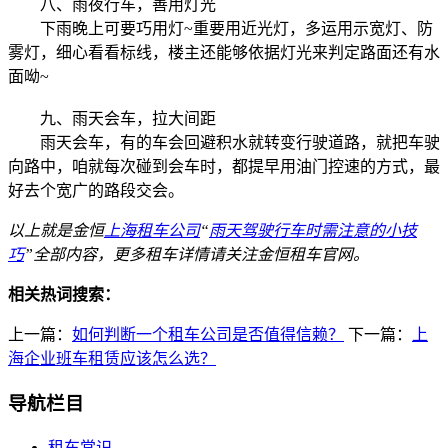
八、雨夜行车，善用灯光
下雨晚上可要巧用灯~重要用近光灯，多运用示宽灯、防
雾灯，细心看看标线，楼主还能够依据灯光来判定路面还有水
面呦~
九、雨天会车，拉大间距
雨天会车，有的车会回避积水就转变行驶道路，就把车驶
向路中，咱就每次碰到会车时，都提早用油门控速的方式，最
好去个宽广的路段交会。
以上就是金恒
上海租车公司
“
雨天驾驶行车时需注意的小技
巧
”全部内容，更多租车详情请关注金恒租车官网。
相关热词搜索：
上一篇：
如何判断一个租车公司是否值得信赖？
下一篇：
上
海企业班车租赁应该怎么选？
导航栏目
租车常识