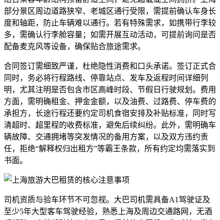
部分景区周边道路狭窄、老城区通行受限，需提前确认车身长
度和轴距，防止车辆难以通行。若有特殊需求，如携带行李较
多，需确认行李舱容量；如需开展互动活动，可提前询问是否
配备麦克风等设备，确保贴合旅途需求。
合同签订需细致严谨，杜绝隐性消费和口头承诺。签订正式合
同时，务必将行程路线、停靠站点、发车及返程时间详细列
明，尤其注明是否包含市区高峰时段、节假日行驶规划。费用
方面，需明确租金、押金金额，以及油费、过路费、停车费的
承担方，长途行程还要约定司机食宿安排及补贴标准，同时写
清超时、超里程的收费标准，避免后续纠纷。此外，需明确车
辆故障、交通拥堵等突发情况的备用方案，以及双方违约责
任，拒绝“解释权归出租方”等霸王条款，所有约定均需落实到
书面。
司机资质与验车环节不可忽视。大巴司机需具备A1驾驶证及
至少5年大型客车驾驶经验，熟悉上海及周边交通路网，无酒