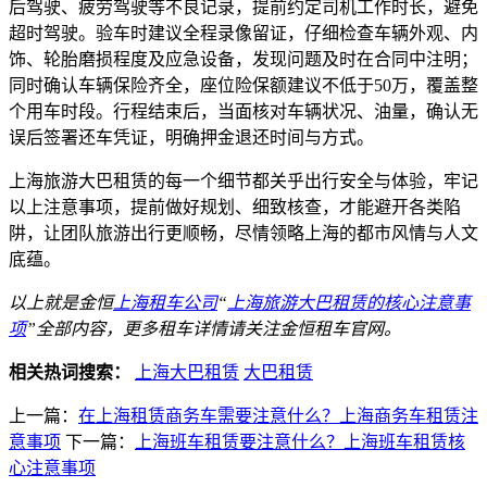
后驾驶、疲劳驾驶等不良记录，提前约定司机工作时长，避免
超时驾驶。验车时建议全程录像留证，仔细检查车辆外观、内
饰、轮胎磨损程度及应急设备，发现问题及时在合同中注明；
同时确认车辆保险齐全，座位险保额建议不低于50万，覆盖整
个用车时段。行程结束后，当面核对车辆状况、油量，确认无
误后签署还车凭证，明确押金退还时间与方式。
上海旅游大巴租赁的每一个细节都关乎出行安全与体验，牢记
以上注意事项，提前做好规划、细致核查，才能避开各类陷
阱，让团队旅游出行更顺畅，尽情领略上海的都市风情与人文
底蕴。
以上就是金恒
上海租车公司
“
上海旅游大巴租赁的核心注意事
项
”全部内容，更多租车详情请关注金恒租车官网。
相关热词搜索：
上海大巴租赁
大巴租赁
上一篇：
在上海租赁商务车需要注意什么？上海商务车租赁注
意事项
下一篇：
上海班车租赁要注意什么？上海班车租赁核
心注意事项