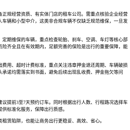
备正规经营资质、有实体门店的租车公司。需重点核验企业经营
人车辆和小型中介，这类非合规车辆不仅缺乏规范维保，一旦发
、定期维保的车辆，重点检查轮胎、刹车、空调、车灯等核心部
员险齐全且在有效期内，足额完善的保险是出行的重要保障，能
础费用、超时计费标准，重点关注违章押金退还周期、车辆破损
头承诺均需落实到书面，避免后续出现乱收费、押金拖欠等问
议提前3至7天预约订车。同时根据出行人数、行程路况选择车
提供标准化服务，保障出行质感。
类租赁陷阱，也能让商务出行更稳妥、高效、省心。