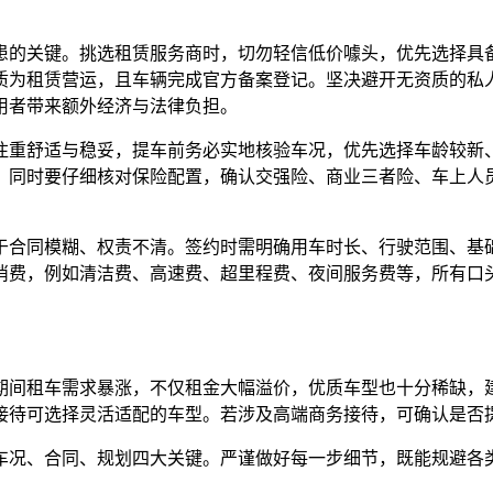
患的关键。挑选租赁服务商时，切勿轻信低价噱头，优先选择具
质为租赁营运，且车辆完成官方备案登记。坚决避开无资质的私
用者带来额外经济与法律负担。
注重舒适与稳妥，提车前务必实地核验车况，优先选择车龄较新
。同时要仔细核对保险配置，确认交强险、商业三者险、车上人
于合同模糊、权责不清。签约时需明确用车时长、行驶范围、基
消费，例如清洁费、高速费、超里程费、夜间服务费等，所有口
期间租车需求暴涨，不仅租金大幅溢价，优质车型也十分稀缺，建
接待可选择灵活适配的车型。若涉及高端商务接待，可确认是否
车况、合同、规划四大关键。严谨做好每一步细节，既能规避各