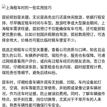
提前规划是关键。无论是商务出行还是休闲旅游，依据行程安
排，尽早确定租车时间与车型。旅游旺季或大型展会期间，上
海租车需求旺盛，提前预订不仅能确保有车可用，还可能获取
更优惠价格。比如计划国庆假期自驾游，提前数周预订，可选
择余地大，价格也可能比临时租车便宜不少。
挑选正规租车公司至关重要。查看公司资质与口碑，知名且运
营久的公司，车辆养护规范、保险齐全，服务也有保障。可通
过网络查看用户评价，或向有过租车经历的朋友咨询。签订合
同前，仔细阅读条款，留意租金包含内容、超时超里程计费、
保险责任等细节，避免后续纠纷。
提车时，仔细检查车辆外观有无划痕、凹陷，车内设备如灯
光、空调、刹车等能否正常使用，并拍照或录像记录车辆状
况，作为还车时证据，防止被误扣费用。同时，了解车辆操作
特点，如手刹位置、挡位切换等，尤其对于不常开车的人来
说，熟悉车辆性能可确保行车安全。